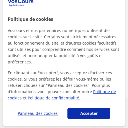
Politique de cookies
En cliquant sur l'un des deux boutons, vous acceptez nos
mentions légales
et de
confidentialité
Voscours et nos partenaires numériques utilisent des
cookies sur le site. Certains sont strictement nécessaires
au fonctionnement du site, et d'autres cookies facultatifs
Contacter maintenant
sont utilisés pour comprendre comment nos services sont
utilisés et pour adapter la publicité à vos goûts et
préférences.
En cliquant sur "Accepter", vous acceptez d'activer ces
Partagez ce professeur
cookies. Si vous préférez les définir vous-même ou les
refuser, cliquez sur "Panneau des cookies". Pour plus
d'informations, vous pouvez consulter notre
Politique de
cookies
et
Politique de confidentialité
.
Des problèmes avec ce profil ?
Signalez-le
Panneau des cookies
Accepter
Vos cours particuliers
En ligne
FLE - Français langue étrangère