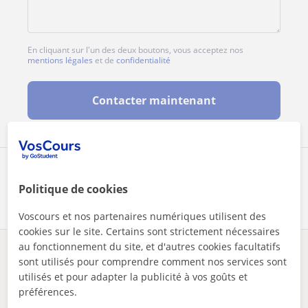
En cliquant sur l'un des deux boutons, vous acceptez nos
mentions légales
et de
confidentialité
Contacter maintenant
Partagez ce professeur
Politique de cookies
Voscours et nos partenaires numériques utilisent des
cookies sur le site. Certains sont strictement nécessaires
au fonctionnement du site, et d'autres cookies facultatifs
Des problèmes avec ce profil ?
Signalez-le
sont utilisés pour comprendre comment nos services sont
utilisés et pour adapter la publicité à vos goûts et
préférences.
Vos cours particuliers
En ligne
Espagnol
jenseigne lespagnol ou langlais de manière pratique pour par...