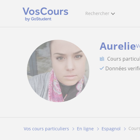
Rechercher
Aurelie
V
Cours particu
Données verif
cour
Vos cours particuliers
En ligne
Espagnol