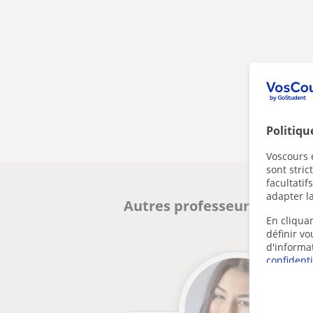
Politiqu
Voscours e
sont stri
facultatif
adapter la
Autres professeurs d'Espagn
En cliquan
définir v
d'informa
confidenti