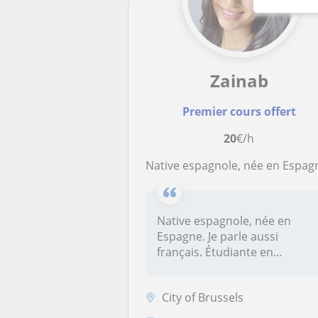
Zainab
Premier cours offert
20
€/h
Native espagnole, née en Espagne. Je parle aussi français. Étudiante en médeci
Native espagnole, née en
Espagne. Je parle aussi
français. Étudiante en
médecine.
City of Brussels