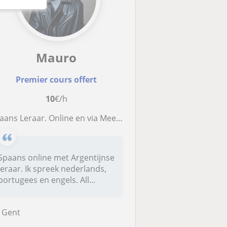
Mauro
Premier cours offert
10
€/h
aans Leraar. Online en via Meet. Alle de Niveau
Spaans online met Argentijnse
leraar. Ik spreek nederlands,
portugees en engels. All...
Gent