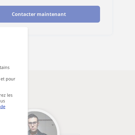
Contacter maintenant
tains
 et pour
rez les
lus
 de