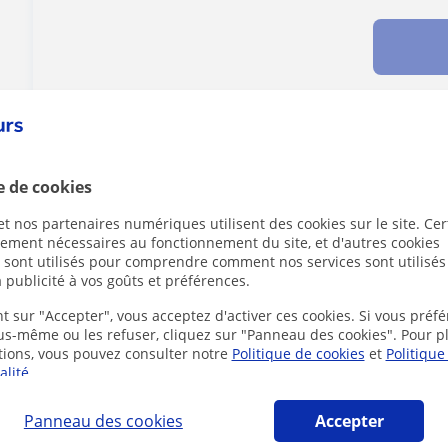
Des problèmes avec ce profil ?
Signalez-le
e de cookies
t nos partenaires numériques utilisent des cookies sur le site. Cer
ctement nécessaires au fonctionnement du site, et d'autres cookies
s sont utilisés pour comprendre comment nos services sont utilisés
 publicité à vos goûts et préférences.
ol en ligne susceptibles de vous intéresser
t sur "Accepter", vous acceptez d'activer ces cookies. Si vous préfé
ous-même ou les refuser, cliquez sur "Panneau des cookies". Pour p
tions, vous pouvez consulter notre
Politique de cookies
et
Politique
alité
.
Panneau des cookies
Accepter