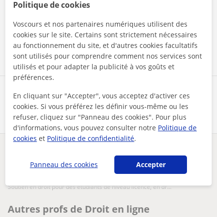
Politique de cookies
En cliquant sur l'un des deux boutons, vous acceptez nos
mentions légales
et de
confidentialité
Voscours et nos partenaires numériques utilisent des
cookies sur le site. Certains sont strictement nécessaires
Contacter maintenant
au fonctionnement du site, et d'autres cookies facultatifs
sont utilisés pour comprendre comment nos services sont
utilisés et pour adapter la publicité à vos goûts et
préférences.
Partagez ce professeur
En cliquant sur "Accepter", vous acceptez d'activer ces
cookies. Si vous préférez les définir vous-même ou les
refuser, cliquez sur "Panneau des cookies". Pour plus
d'informations, vous pouvez consulter notre
Politique de
cookies
et
Politique de confidentialité
.
Des problèmes avec ce profil ?
Signalez-le
Panneau des cookies
Accepter
Vos cours particuliers
En ligne
soutien en droit pour des étudiants de niveau licence, en dr...
Autres profs de Droit en ligne