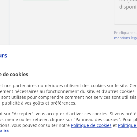
En cliquant s
mentions lég
e de cookies
t nos partenaires numériques utilisent des cookies sur le site. Cer
Des problèmes avec ce profil ?
Signalez-le
ctement nécessaires au fonctionnement du site, et d'autres cookies
s sont utilisés pour comprendre comment nos services sont utilisés
 publicité à vos goûts et préférences.
t sur "Accepter", vous acceptez d'activer ces cookies. Si vous préfé
ous-même ou les refuser, cliquez sur "Panneau des cookies". Pour p
tions, vous pouvez consulter notre
Politique de cookies
et
Politique
gne susceptibles de vous intéresser
alité
.