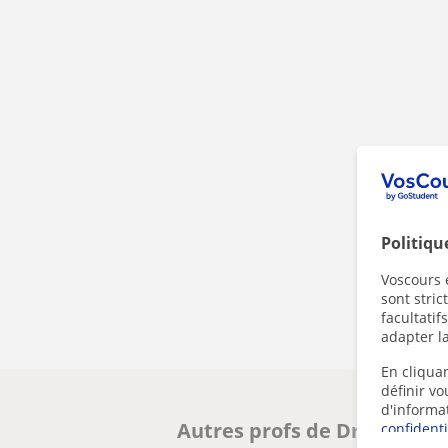
Politiqu
Voscours e
sont stri
facultatif
adapter la
En cliquan
définir v
d'informa
Autres profs de Droit en li
confidenti