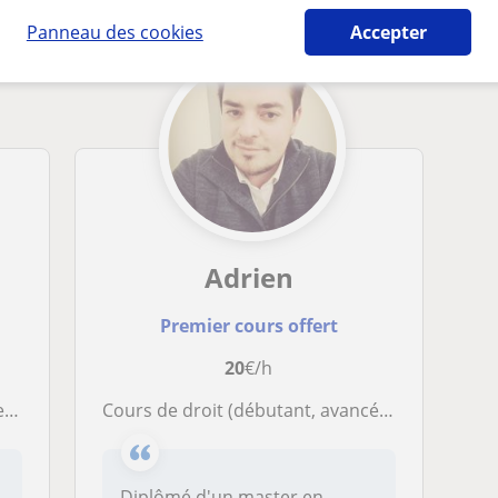
Panneau des cookies
Accepter
Adrien
Premier cours offert
20
€/h
ale
Cours de droit (débutant, avancé) droit public et constitutionnel et institutions politiques
Diplômé d'un master en