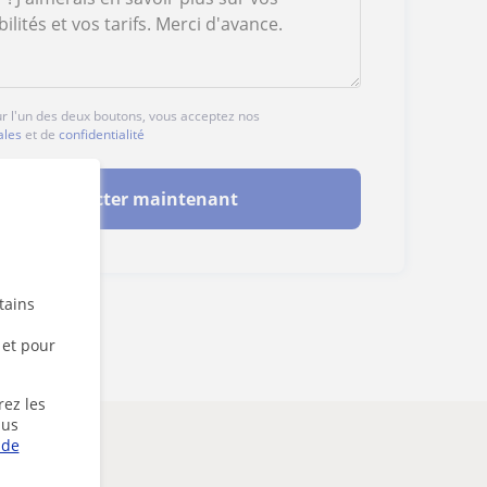
ur l'un des deux boutons, vous acceptez nos
ales
et de
confidentialité
Contacter maintenant
tains
 et pour
rez les
lus
 de