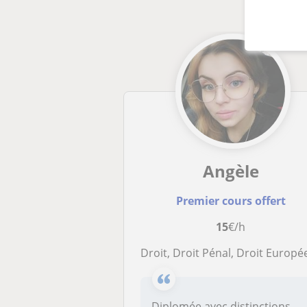
Angèle
Premier cours offert
15
€/h
Droit, Droit Pénal, Droit Européen et International, Criminologie, Neurosciences, Neuropsychologie, Psychologie Lég
Diplomée avec distinctions