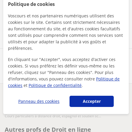
Politique de cookies
En cliquant sur l'un des deux boutons, vous acceptez nos
mentions légales
et de
confidentialité
Voscours et nos partenaires numériques utilisent des
cookies sur le site. Certains sont strictement nécessaires
Contacter maintenant
au fonctionnement du site, et d'autres cookies facultatifs
sont utilisés pour comprendre comment nos services sont
utilisés et pour adapter la publicité à vos goûts et
préférences.
Partagez ce professeur
En cliquant sur "Accepter", vous acceptez d'activer ces
cookies. Si vous préférez les définir vous-même ou les
refuser, cliquez sur "Panneau des cookies". Pour plus
d'informations, vous pouvez consulter notre
Politique de
cookies
et
Politique de confidentialité
.
Des problèmes avec ce profil ?
Signalez-le
Panneau des cookies
Accepter
Vos cours particuliers
En ligne
cours particuliers à distance droit, espagnol et soutien sc...
Autres profs de Droit en ligne