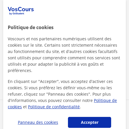
Politique de cookies
Voscours et nos partenaires numériques utilisent des
cookies sur le site. Certains sont strictement nécessaires
au fonctionnement du site, et d'autres cookies facultatifs
sont utilisés pour comprendre comment nos services sont
En cliquant sur l'un des deux boutons, vous acceptez nos
mentions légales
et de
confidentialité
utilisés et pour adapter la publicité à vos goûts et
préférences.
Contacter maintenant
En cliquant sur "Accepter", vous acceptez d'activer ces
cookies. Si vous préférez les définir vous-même ou les
refuser, cliquez sur "Panneau des cookies". Pour plus
d'informations, vous pouvez consulter notre
Politique de
cookies
et
Politique de confidentialité
.
Partagez ce professeur
Panneau des cookies
Accepter