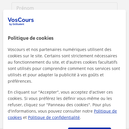
Politique de cookies
Voscours et nos partenaires numériques utilisent des
cookies sur le site. Certains sont strictement nécessaires
au fonctionnement du site, et d'autres cookies facultatifs
sont utilisés pour comprendre comment nos services sont
utilisés et pour adapter la publicité à vos goûts et
préférences.
En cliquant sur l'un des deux boutons, vous acceptez nos
En cliquant sur "Accepter", vous acceptez d'activer ces
mentions légales
et de
confidentialité
cookies. Si vous préférez les définir vous-même ou les
refuser, cliquez sur "Panneau des cookies". Pour plus
Contacter maintenant
d'informations, vous pouvez consulter notre
Politique de
cookies
et
Politique de confidentialité
.