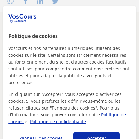
Des problèmes avec ce profil ?
Signalez-le
Politique de cookies
Vos cours particuliers
En ligne
enseignant expérimenté donne cours de comptabilité à domicil...
Voscours et nos partenaires numériques utilisent des
cookies sur le site. Certains sont strictement nécessaires
Autres profs de Comptabilité en ligne
au fonctionnement du site, et d'autres cookies facultatifs
susceptibles de vous intéresser
sont utilisés pour comprendre comment nos services sont
utilisés et pour adapter la publicité à vos goûts et
préférences.
En cliquant sur "Accepter", vous acceptez d'activer ces
cookies. Si vous préférez les définir vous-même ou les
refuser, cliquez sur "Panneau des cookies". Pour plus
d'informations, vous pouvez consulter notre
Politique de
cookies
et
Politique de confidentialité
.
Panneau des cookies
Accepter