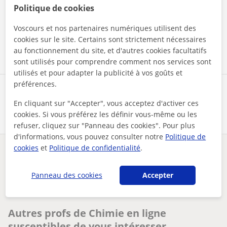
En cliquant sur l'un des deux boutons, vous acceptez nos
Politique de cookies
mentions légales
et de
confidentialité
Voscours et nos partenaires numériques utilisent des
Contacter maintenant
cookies sur le site. Certains sont strictement nécessaires
au fonctionnement du site, et d'autres cookies facultatifs
sont utilisés pour comprendre comment nos services sont
utilisés et pour adapter la publicité à vos goûts et
préférences.
Partagez ce professeur
En cliquant sur "Accepter", vous acceptez d'activer ces
cookies. Si vous préférez les définir vous-même ou les
refuser, cliquez sur "Panneau des cookies". Pour plus
d'informations, vous pouvez consulter notre
Politique de
cookies
et
Politique de confidentialité
.
Des problèmes avec ce profil ?
Signalez-le
Panneau des cookies
Accepter
Vos cours particuliers
En ligne
Chimie
après un master de chimie, je donne des cours de chimie
Autres profs de Chimie en ligne
susceptibles de vous intéresser