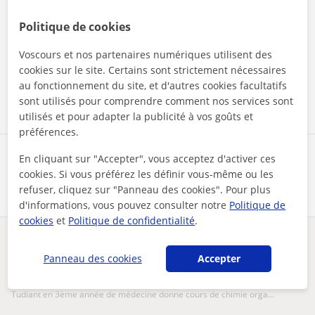
Politique de cookies
En cliquant sur l'un des deux boutons, vous acceptez nos
mentions légales
et de
confidentialité
Voscours et nos partenaires numériques utilisent des
cookies sur le site. Certains sont strictement nécessaires
Contacter maintenant
au fonctionnement du site, et d'autres cookies facultatifs
sont utilisés pour comprendre comment nos services sont
utilisés et pour adapter la publicité à vos goûts et
préférences.
Partagez ce professeur
En cliquant sur "Accepter", vous acceptez d'activer ces
cookies. Si vous préférez les définir vous-même ou les
refuser, cliquez sur "Panneau des cookies". Pour plus
d'informations, vous pouvez consulter notre
Politique de
cookies
et
Politique de confidentialité
.
Des problèmes avec ce profil ?
Signalez-le
Panneau des cookies
Accepter
Vos cours particuliers
En ligne
Chimie
tudiant en 3ème année de médecine donne cours de chimie orga...