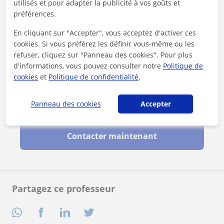
utilisés et pour adapter la publicité à vos goûts et
préférences.
En cliquant sur "Accepter", vous acceptez d'activer ces
cookies. Si vous préférez les définir vous-même ou les
refuser, cliquez sur "Panneau des cookies". Pour plus
d'informations, vous pouvez consulter notre
Politique de
cookies
et
Politique de confidentialité
.
En cliquant sur l'un des deux boutons, vous acceptez nos
Panneau des cookies
Accepter
mentions légales
et de
confidentialité
Contacter maintenant
Partagez ce professeur