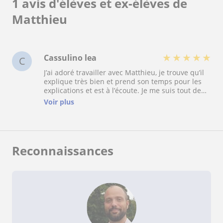
1 avis d'élèves et ex-élèves de
Matthieu
★
★
★
★
★
Cassulino lea
C
J’ai adoré travailler avec Matthieu, je trouve qu’il
explique très bien et prend son temps pour les
explications et est à l’écoute. Je me suis tout de
suite sentie mieux à l’aise avec la matière qui me
Voir plus
posait soucis. Je recommande fortement ce
professeur car j’ai appris beaucoup de chose
avec lui.
Reconnaissances