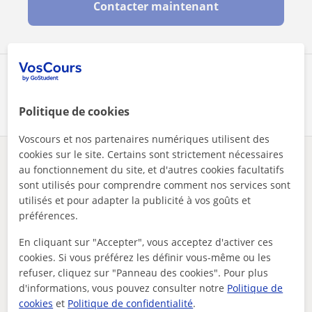
Contacter maintenant
Partagez ce professeur
Politique de cookies
Voscours et nos partenaires numériques utilisent des
cookies sur le site. Certains sont strictement nécessaires
Des problèmes avec ce profil ?
Signalez-le
au fonctionnement du site, et d'autres cookies facultatifs
sont utilisés pour comprendre comment nos services sont
utilisés et pour adapter la publicité à vos goûts et
Vos cours particuliers
Bac
professeur particulier. apprendre a vouloir parler anglais
préférences.
En cliquant sur "Accepter", vous acceptez d'activer ces
Autres profs de Bac à France susceptibles
cookies. Si vous préférez les définir vous-même ou les
de vous intéresser
refuser, cliquez sur "Panneau des cookies". Pour plus
d'informations, vous pouvez consulter notre
Politique de
cookies
et
Politique de confidentialité
.