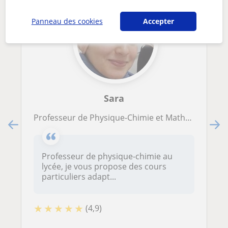
Panneau des cookies
Accepter
Sara
Professeur de Physique-Chimie et Mathématiques : Cours Particuliers pour Tous les Niveaux, Du Collège au Bac !
Professeur de physique-chimie au
lycée, je vous propose des cours
particuliers adapt...
★
★
★
★
★
(4,9)