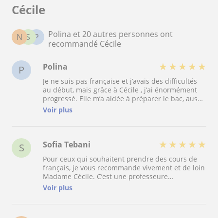
Cécile
Polina et 20 autres personnes ont
N
S
P
recommandé Cécile
★
★
★
★
★
Polina
P
Je ne suis pas française et j’avais des difficultés
au début, mais grâce à Cécile , j’ai énormément
progressé. Elle m’a aidée à préparer le bac, aussi
bien à l’écrit qu’à l’oral, toujours avec patience,
Voir plus
clarté et bienveillance. J'ai obtenu 14 à l’écrit et
20 à l’oral! Je la recommande vraiment à tous les
élèves qui veulent s’améliorer en français ou
préparer le bac :)
★
★
★
★
★
Sofia Tebani
S
Pour ceux qui souhaitent prendre des cours de
français, je vous recommande vivement et de loin
Madame Cécile. C’est une professeure
exceptionnelle, celle qui m’a marquée à vie. Elle
Voir plus
va droit au but, est orientée résultats, attentive
au bien-être de l’élève, pédagogue, très organisée
et structurée, extrêmement compréhensive,