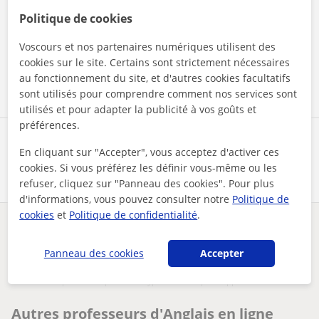
En cliquant sur l'un des deux boutons, vous acceptez nos
Politique de cookies
mentions légales
et de
confidentialité
Voscours et nos partenaires numériques utilisent des
cookies sur le site. Certains sont strictement nécessaires
Contacter maintenant
au fonctionnement du site, et d'autres cookies facultatifs
sont utilisés pour comprendre comment nos services sont
utilisés et pour adapter la publicité à vos goûts et
préférences.
Partagez ce professeur
En cliquant sur "Accepter", vous acceptez d'activer ces
cookies. Si vous préférez les définir vous-même ou les
refuser, cliquez sur "Panneau des cookies". Pour plus
d'informations, vous pouvez consulter notre
Politique de
cookies
et
Politique de confidentialité
.
Des problèmes avec ce profil ?
Signalez-le
Panneau des cookies
Accepter
Vos cours particuliers
En ligne
Anglais
professeure particulier pour tous types délèves pour apprend...
Autres professeurs d'Anglais en ligne