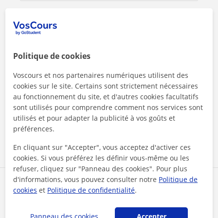
Politique de cookies
Voscours et nos partenaires numériques utilisent des
cookies sur le site. Certains sont strictement nécessaires
au fonctionnement du site, et d'autres cookies facultatifs
En cliquant sur l'un des deux boutons, vous acceptez nos
mentions légales
et de
confidentialité
sont utilisés pour comprendre comment nos services sont
utilisés et pour adapter la publicité à vos goûts et
préférences.
Contacter maintenant
En cliquant sur "Accepter", vous acceptez d'activer ces
cookies. Si vous préférez les définir vous-même ou les
refuser, cliquez sur "Panneau des cookies". Pour plus
d'informations, vous pouvez consulter notre
Politique de
Partagez ce professeur
cookies
et
Politique de confidentialité
.
Panneau des cookies
Accepter