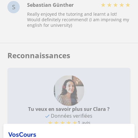
★
★
★
★
★
Sebastian Günther
S
Really enjoyed the tutoring and learnt a lot!
Would definitely recommend! (I am improving my
english for university)
Reconnaissances
Tu veux en savoir plus sur Clara ?
Données verifiées
★
★
★
★
★
1 avis
Voir le profil