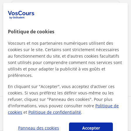
Politique de cookies
Voscours et nos partenaires numériques utilisent des
cookies sur le site. Certains sont strictement nécessaires
En cliquant sur l'un des deux boutons, vous acceptez nos
au fonctionnement du site, et d'autres cookies facultatifs
mentions légales
et de
confidentialité
sont utilisés pour comprendre comment nos services sont
utilisés et pour adapter la publicité à vos goûts et
préférences.
Contacter maintenant
En cliquant sur "Accepter", vous acceptez d'activer ces
cookies. Si vous préférez les définir vous-même ou les
refuser, cliquez sur "Panneau des cookies". Pour plus
d'informations, vous pouvez consulter notre
Politique de
Partagez ce professeur
cookies
et
Politique de confidentialité
.
Panneau des cookies
Accepter