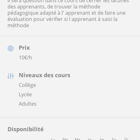
Il sera question dans ce cours de cerner les lacunes
des apprenants, de trouver la méthode
pédagogique adapté à l' apprenant et de faire une
évaluation pour vérifier si l apprenant à saisi la
méthode
Prix
10
€/h
Niveaux des cours
Collège
Lycée
Adultes
Disponibilité
Lu
Ma
Me
Je
Ve
Sa
Di