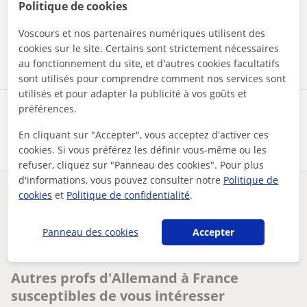
mentions légales
et de
confidentialité
Politique de cookies
Voscours et nos partenaires numériques utilisent des
Contacter maintenant
cookies sur le site. Certains sont strictement nécessaires
au fonctionnement du site, et d'autres cookies facultatifs
sont utilisés pour comprendre comment nos services sont
utilisés et pour adapter la publicité à vos goûts et
préférences.
Partagez ce professeur
En cliquant sur "Accepter", vous acceptez d'activer ces
cookies. Si vous préférez les définir vous-même ou les
refuser, cliquez sur "Panneau des cookies". Pour plus
d'informations, vous pouvez consulter notre
Politique de
cookies
et
Politique de confidentialité
.
Des problèmes avec ce profil ?
Signalez-le
Panneau des cookies
Accepter
Vos cours particuliers
Allemand
professeur dallemand offre des cours particuliers pour l app...
Autres profs d'Allemand à France
susceptibles de vous intéresser