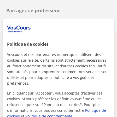
Partagez ce professeur
Des problèmes avec ce profil ?
Signalez-le
Politique de cookies
Voscours et nos partenaires numériques utilisent des
Vos cours particuliers
Allemand
cookies sur le site. Certains sont strictement nécessaires
professeur agrégé dallemand propose cours dallemand
au fonctionnement du site, et d'autres cookies facultatifs
Autres profs d'Allemand à France
sont utilisés pour comprendre comment nos services sont
utilisés et pour adapter la publicité à vos goûts et
susceptibles de vous intéresser
préférences.
En cliquant sur "Accepter", vous acceptez d'activer ces
cookies. Si vous préférez les définir vous-même ou les
refuser, cliquez sur "Panneau des cookies". Pour plus
d'informations, vous pouvez consulter notre
Politique de
cookies
et
Politique de confidentialité
.