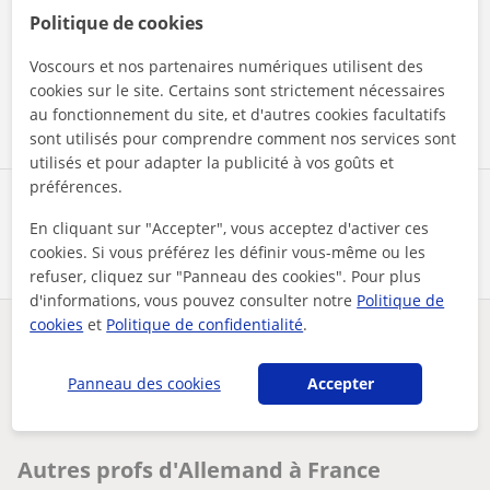
En cliquant sur l'un des deux boutons, vous acceptez nos
Politique de cookies
mentions légales
et de
confidentialité
Voscours et nos partenaires numériques utilisent des
cookies sur le site. Certains sont strictement nécessaires
Contacter maintenant
au fonctionnement du site, et d'autres cookies facultatifs
sont utilisés pour comprendre comment nos services sont
utilisés et pour adapter la publicité à vos goûts et
préférences.
Partagez ce professeur
En cliquant sur "Accepter", vous acceptez d'activer ces
cookies. Si vous préférez les définir vous-même ou les
refuser, cliquez sur "Panneau des cookies". Pour plus
d'informations, vous pouvez consulter notre
Politique de
cookies
et
Politique de confidentialité
.
Des problèmes avec ce profil ?
Signalez-le
Panneau des cookies
Accepter
Vos cours particuliers
Allemand
prof dallemand et danglais certifiée. p plusieurs années dex...
Autres profs d'Allemand à France