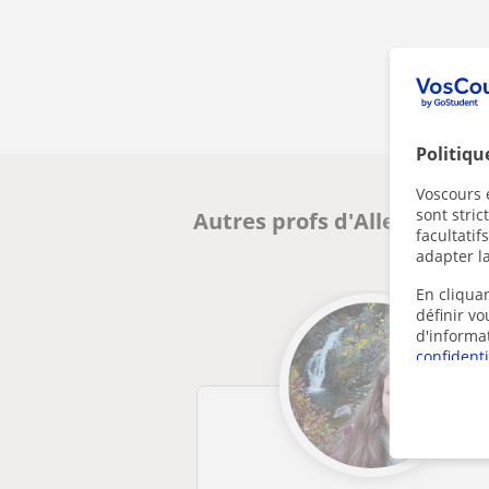
Politiqu
Voscours e
sont stri
Autres profs d'Allemand à 
facultatif
adapter la
En cliquan
définir v
d'informa
confidenti