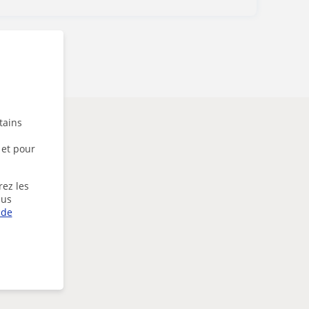
tains
 et pour
rez les
lus
 de