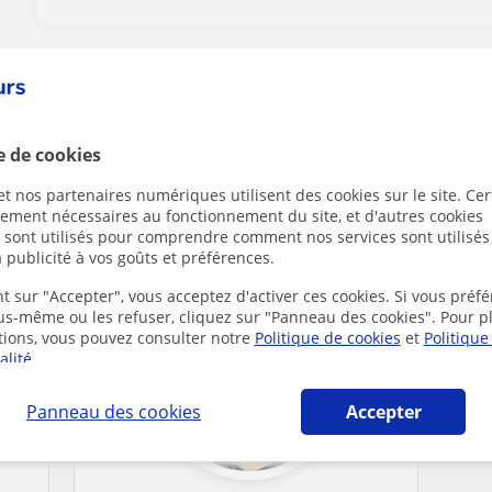
Des problèmes avec ce profil ?
Signalez-le
e de cookies
t nos partenaires numériques utilisent des cookies sur le site. Cer
ctement nécessaires au fonctionnement du site, et d'autres cookies
France susceptibles de vous intéresser
s sont utilisés pour comprendre comment nos services sont utilisés
 publicité à vos goûts et préférences.
t sur "Accepter", vous acceptez d'activer ces cookies. Si vous préfé
ous-même ou les refuser, cliquez sur "Panneau des cookies". Pour p
tions, vous pouvez consulter notre
Politique de cookies
et
Politique
alité
.
Panneau des cookies
Accepter