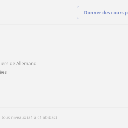
Donner des cours pa
liers de Allemand
iées
 tous niveaux (a1 à c1 abibac)