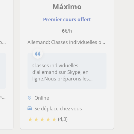
Máximo
Premier cours offert
6
€/h
irs
Allemand: Classes individuelles où vous soyez sur Skype
Classes individuelles
d'allemand sur Skype, en
ligne.Nous préparons les
étudiants qu...
le
Online
Se déplace chez vous
★
★
★
★
★
(4,3)