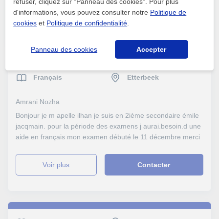
refuser, cliquez sur "Panneau des cookies". Pour plus
d'informations, vous pouvez consulter notre
Politique de
voir plus
Contacter
cookies
et
Politique de confidentialité
.
Panneau des cookies
Accepter
Français
Etterbeek
Amrani Nozha
Bonjour je m apelle ilhan je suis en 2ième secondaire émile
jacqmain. pour la période des examens j aurai.besoin.d une
aide en français mon examen débuté le 11 décembre merci
voir plus
Contacter