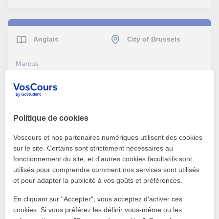
Anglais
City of Brussels
Marcus
Hello. an online french tutor is needed for tutoring
voir plus
Contacter
Politique de cookies
Voscours et nos partenaires numériques utilisent des cookies
sur le site. Certains sont strictement nécessaires au
fonctionnement du site, et d'autres cookies facultatifs sont
Anglais
City of Brussels
utilisés pour comprendre comment nos services sont utilisés
et pour adapter la publicité à vos goûts et préférences.
Valentina
En cliquant sur "Accepter", vous acceptez d'activer ces
Looking for a english tutor please send a message so we
cookies. Si vous préférez les définir vous-même ou les
discuss your rate