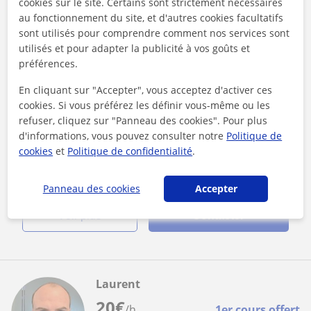
cookies sur le site. Certains sont strictement nécessaires
au fonctionnement du site, et d'autres cookies facultatifs
sont utilisés pour comprendre comment nos services sont
Manage
utilisés et pour adapter la publicité à vos goûts et
Mathématiques appliquées
préférences.
En cliquant sur "Accepter", vous acceptez d'activer ces
Professeur particulier en mathématiques
cookies. Si vous préférez les définir vous-même ou les
appliquées
refuser, cliquez sur "Panneau des cookies". Pour plus
Bonjour, je me propose d'aider vos enfants à se remettre en
d'informations, vous pouvez consulter notre
Politique de
ordre, se préparer pour des interrogations ou des examens
cookies
et
Politique de confidentialité
.
ou encore à les aider...
Panneau des cookies
Accepter
voir plus
Contacter
Laurent
20
€
/h
1er cours offert