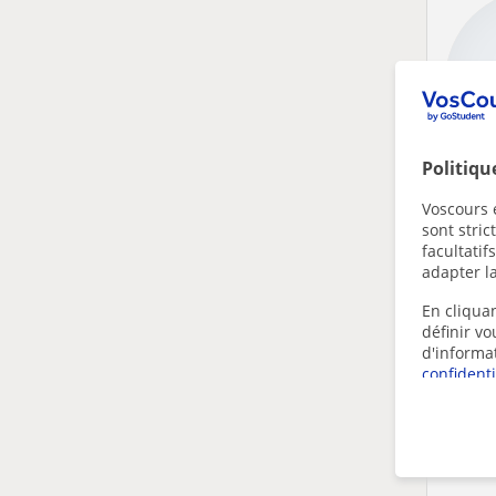
Politiqu
Voscours e
sont stri
facultatif
adapter la
En cliquan
définir v
d'informa
confidenti