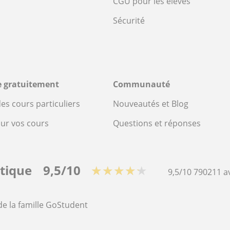
CGU pour les élèves
Sécurité
re gratuitement
Communauté
es cours particuliers
Nouveautés et Blog
our vos cours
Questions et réponses
stique
9,5/10
★★★★★
9,5/10
790211
a
de la famille GoStudent