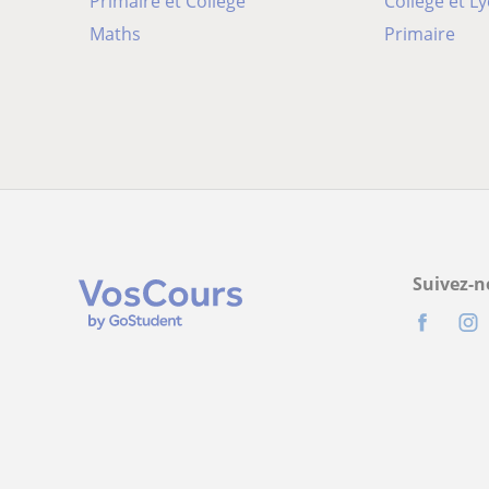
Primaire et Collège
Collège et L
Maths
Primaire
Suivez-n