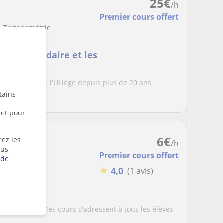
25
€
/h
Premier cours offert
e, Trigonométrie
x du secondaire et les
thématique de l'ULiège depuis plus de 20 ans
tains
ues à to...
 et pour
6
€
rez les
/h
lus
Premier cours offert
 de
★
4,0
(1 avis)
condaire
t ambitieux. Mes cours s'adressent à tous les élèves