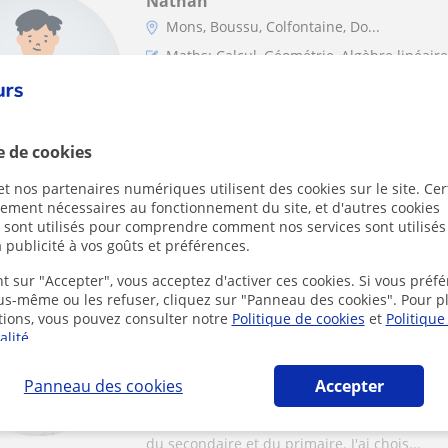
Nathan
Mons, Boussu, Colfontaine, Do...
Maths: Calcul, Géométrie, Algèbre linéair
Cours de maths à tous les niveau
3 premières années du supérieur
e de cookies
Enseignant très expérimenté, docteur en ma
t nos partenaires numériques utilisent des cookies sur le site. Cer
propose des cours particuliers de mathématiq
ctement nécessaires au fonctionnement du site, et d'autres cookies
s sont utilisés pour comprendre comment nos services sont utilisés
 publicité à vos goûts et préférences.
Jeff
t sur "Accepter", vous acceptez d'activer ces cookies. Si vous préfé
ous-même ou les refuser, cliquez sur "Panneau des cookies". Pour p
Mons, Soignies, Saint-Ghislai...
tions, vous pouvez consulter notre
Politique de cookies
et
Politique
Maths
alité
.
Panneau des cookies
Accepter
Professeur de Mathématiques se
Je suis un jeune étudiant-ingénieur, motivé e
du secondaire et du primaire. J'ai chois...