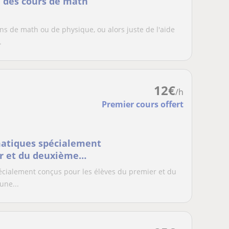
e des cours de math
ns de math ou de physique, ou alors juste de l'aide
.
12
€
/h
Premier cours offert
matiques spécialement
er et du deuxième
cialement conçus pour les élèves du premier et du
une...