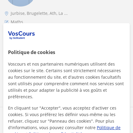
Jurbise, Brugelette, Ath, La ...
Maths
Patient, pragmatique et efficace. Donne cours
ans dans les régions de Mons, Ath et Soignies
Une séance typique d'1h30:1 - analyse rapide (10 min): je
Politique de cookies
demande à l'élève de m'expliquer quelques points de la
matière. Je vois vite ce q...
Voscours et nos partenaires numériques utilisent des
cookies sur le site. Certains sont strictement nécessaires
au fonctionnement du site, et d'autres cookies facultatifs
sont utilisés pour comprendre comment nos services sont
voir plus
Contacter
utilisés et pour adapter la publicité à vos goûts et
préférences.
En cliquant sur "Accepter", vous acceptez d'activer ces
cookies. Si vous préférez les définir vous-même ou les
Manon
refuser, cliquez sur "Panneau des cookies". Pour plus
17
€
d'informations, vous pouvez consulter notre
Politique de
/h
1er cours offert