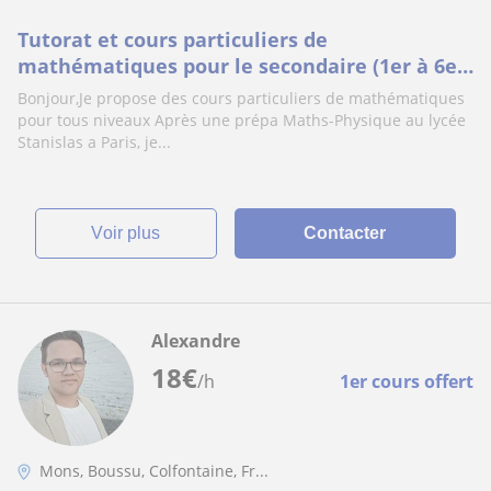
Tutorat et cours particuliers de
mathématiques pour le secondaire (1er à 6e)
par une étudiante en école d'ingénieur
Bonjour,Je propose des cours particuliers de mathématiques
pour tous niveaux Après une prépa Maths-Physique au lycée
Stanislas a Paris, je...
voir plus
Contacter
Alexandre
18
€
/h
1er cours offert
Mons, Boussu, Colfontaine, Fr...