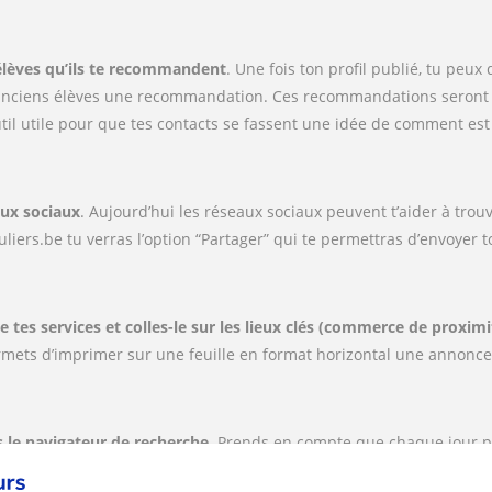
élèves qu’ils te recommandent
. Une fois ton profil publié, tu pe
anciens élèves une recommandation. Ces recommandations seront p
util utile pour que tes contacts se fassent une idée de comment es
aux sociaux
. Aujourd’hui les réseaux sociaux peuvent t’aider à trou
liers.be tu verras l’option “Partager” qui te permettras d’envoyer
e tes services et colles-le sur les lieux clés (commerce de proximi
 permets d’imprimer sur une feuille en format horizontal une annon
 le navigateur de recherche
. Prends en compte que chaque jour p
e maintenir longtemps ton annonce dans les premières positions de 