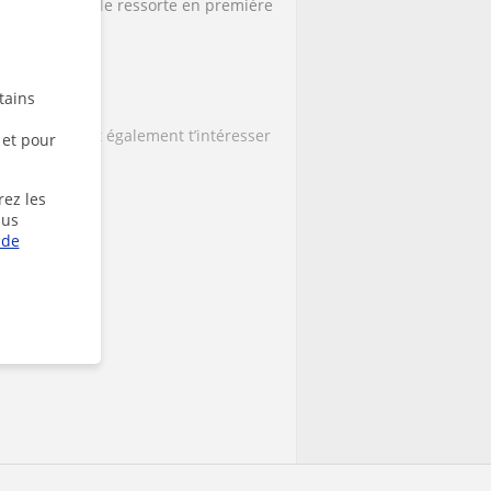
i tu veux qu’elle ressorte en première
tains
ement. Tu peux également t’intéresser
 et pour
rez les
lus
 de