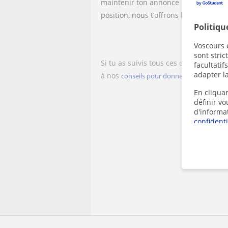
maintenir ton annonce dans les premiè
position, nous t’offrons la possibili
Politiqu
Voscours e
sont stri
Si tu as suivis tous ces conseils po
facultatif
adapter la
à nos
conseils pour donner des cours part
En cliquan
définir v
d'informa
confidenti