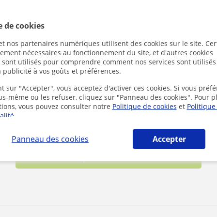
res positions avec certitude et régularité, remontes-la. De plus s
té de surligner ton annonce dans ton espace personnel.
e de cookies
t nos partenaires numériques utilisent des cookies sur le site. Cer
ctement nécessaires au fonctionnement du site, et d'autres cookies
ur promouvoir tes annonces,tu auras surement des élèves plus facil
s sont utilisés pour comprendre comment nos services sont utilisés
 publicité à vos goûts et préférences.
.
iculiers
t sur "Accepter", vous acceptez d'activer ces cookies. Si vous préfé
ous-même ou les refuser, cliquez sur "Panneau des cookies". Pour p
tions, vous pouvez consulter notre
Politique de cookies
et
Politique
alité
.
Panneau des cookies
Accepter
Commencer à donner des cours 
particuliers