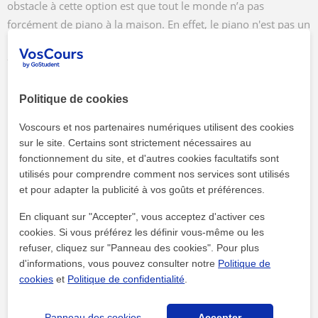
obstacle à cette option est que tout le monde n’a pas
forcément de piano à la maison. En effet, le piano n'est pas un
instrument que l'on peut se procurer aussi facilement que la
flûte.
Politique de cookies
Voscours et nos partenaires numériques utilisent des cookies
Article connexe
sur le site. Certains sont strictement nécessaires au
fonctionnement du site, et d'autres cookies facultatifs sont
Comment commencer à jouer du piano en ligne ?
utilisés pour comprendre comment nos services sont utilisés
et pour adapter la publicité à vos goûts et préférences.
Voulez-vous apprendre à jouer du piano ? Il est
désormais possible de le faire depuis le confort
En cliquant sur "Accepter", vous acceptez d'activer ces
de votre maison ou où que vous soyez dans le
cookies. Si vous préférez les définir vous-même ou les
monde. Le grand avantage des cours particuliers
refuser, cliquez sur "Panneau des cookies". Pour plus
d'informations, vous pouvez consulter notre
Politique de
de piano ...
cookies
et
Politique de confidentialité
.
Mais ne vous inquiétez pas. Si vous débutez, un clavier vous
Panneau des cookies
Accepter