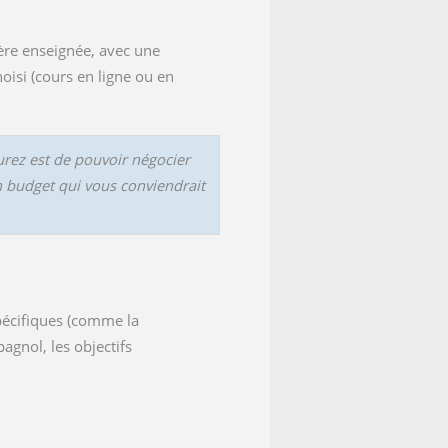
ière enseignée, avec une
isi (cours en ligne ou en
urez est de pouvoir négocier
n budget qui vous conviendrait
pécifiques (comme la
gnol, les objectifs