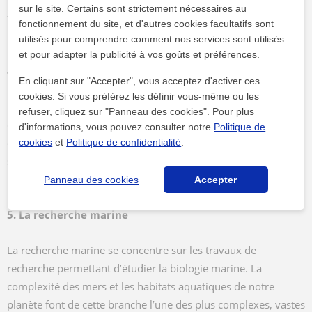
sur le site. Certains sont strictement nécessaires au
fonctionnement de la cellule au niveau moléculaire
fonctionnement du site, et d'autres cookies facultatifs sont
microscopique.
utilisés pour comprendre comment nos services sont utilisés
et pour adapter la publicité à vos goûts et préférences.
4. Les cours de biologie marine
En cliquant sur "Accepter", vous acceptez d'activer ces
cookies. Si vous préférez les définir vous-même ou les
La biologie marine, comme son nom l'indique, permet
refuser, cliquez sur "Panneau des cookies". Pour plus
d’étudier de manière scientifique les organismes et les
d'informations, vous pouvez consulter notre
Politique de
écosystèmes marins, littoraux ainsi qu'estuariens. Cette
cookies
et
Politique de confidentialité
.
science s’intéresse également aux organismes indirectement
liés à l’eau de mer, comme les oiseaux marins.
Panneau des cookies
Accepter
5. La recherche marine
La recherche marine se concentre sur les travaux de
recherche permettant d’étudier la biologie marine. La
complexité des mers et les habitats aquatiques de notre
planète font de cette branche l’une des plus complexes, vastes