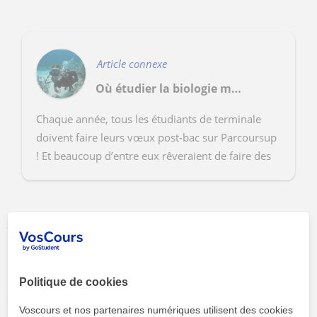
Article connexe
Où étudier la biologie marine ?
Chaque année, tous les étudiants de terminale
doivent faire leurs vœux post-bac sur Parcoursup
! Et beaucoup d’entre eux rêveraient de faire des
études de biologiste marin. En effet, les élèves
ayant ...
3. Les cours de biologie moléculaire et les cours de
biologie cellulaire
La biologie moléculaire est une discipline scientifique qui
Politique de cookies
croise la génétique, la biochimie et la physique. Son objectif
Voscours et nos partenaires numériques utilisent des cookies
principal est de comprendre les différents mécanismes de