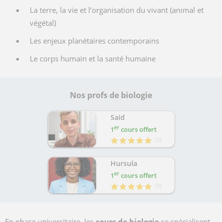
La terre, la vie et l’organisation du vivant (animal et
végétal)
Les enjeux planétaires contemporains
Le corps humain et la santé humaine
Nos profs de biologie
Said
er
1
cours offert
(
3
)
Hursula
er
1
cours offert
(
3
)
En phase universitaire, les
cours de biologie
se spécialisent